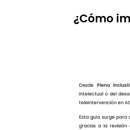
¿Cómo imp
Desde
Plena inclusi
intelectual o del des
teleintervención en 
Esta
guía
surge para o
gracias a la revisió