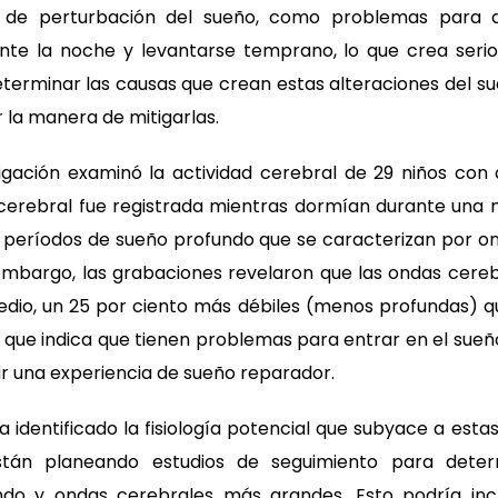
 de perturbación del sueño, como problemas para d
te la noche y levantarse temprano, lo que crea seri
Determinar las causas que crean estas alteraciones del s
 la manera de mitigarlas.
igación examinó la actividad cerebral de 29 niños con 
 cerebral fue registrada mientras dormían durante una 
períodos de sueño profundo que se caracterizan por on
 embargo, las grabaciones revelaron que las ondas cereb
dio, un 25 por ciento más débiles (menos profundas) qu
lo que indica que tienen problemas para entrar en el sue
ar una experiencia de sueño reparador.
 identificado la fisiología potencial que subyace a estas
están planeando estudios de seguimiento para det
do y ondas cerebrales más grandes. Esto podría incl