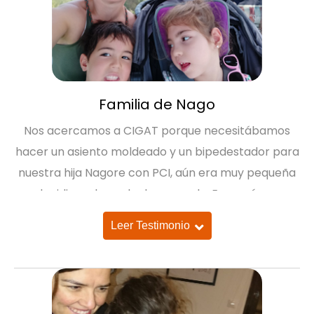
Familia de Nago
Nos acercamos a CIGAT porque necesitábamos
hacer un asiento moldeado y un bipedestador para
nuestra hija Nagore con PCI, aún era muy pequeña
y decidimos hacerlo de escayola. En esa época,
Nago recibía terapia en otro centro y aunque
Leer Testimonio
queríamos complementar con otras terapias no
teníamos claro ni cómo ni dónde. Recuerdo que
teníamos mucha prisa por todo, pero no teníamos
muy claro por dónde avanzar. En la primera sesión,