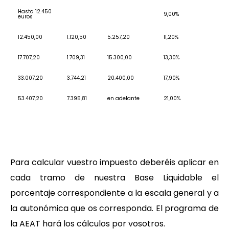
Hasta 12.450
9,00%
euros
12.450,00
1.120,50
5.257,20
11,20%
17.707,20
1.709,31
15.300,00
13,30%
33.007,20
3.744,21
20.400,00
17,90%
53.407,20
7.395,81
en adelante
21,00%
Para calcular vuestro impuesto deberéis aplicar en
cada tramo de nuestra Base Liquidable el
porcentaje correspondiente a la escala general y a
la autonómica que os corresponda. El programa de
la AEAT hará los cálculos por vosotros.