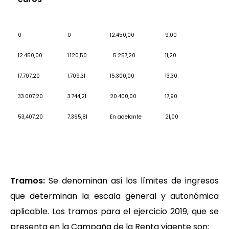
0
0
12.450,00
9,00
12.450,00
1.120,50
5.257,20
11,20
17.707,20
1.709,31
15.300,00
13,30
33.007,20
3.744,21
20.400,00
17,90
53,407,20
7.395,81
En adelante
21,00
Tramos:
Se denominan así los límites de ingresos
que determinan la escala general y autonómica
aplicable. Los tramos para el ejercicio 2019, que se
presenta en la Campaña de la Renta vigente son: