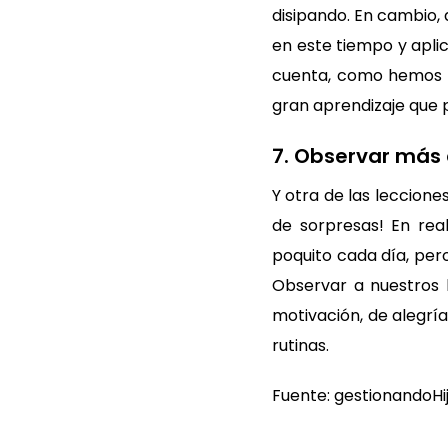
disipando. En cambio
en este tiempo y apli
cuenta, como hemos di
gran aprendizaje que 
7. Observar más a
Y otra de las leccione
de sorpresas! En rea
poquito cada día, pe
Observar a nuestros h
motivación, de alegrí
rutinas.
Fuente: gestionandoHi