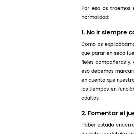
Por eso os traemos 
normalidad:
1. No ir siempre c
Como os explicábam
que parar en seco fue
fieles compañeras y, 
eso debemos marcarno
en cuenta que nuestro
los tiempos en funció
adultos.
2. Fomentar el jue
Haber estado encerra
de disfrutar del aire 