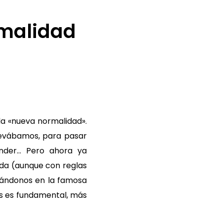
rmalidad
a «nueva normalidad».
llevábamos, para pasar
ender… Pero ahora ya
vida (aunque con reglas
trándonos en la famosa
os es fundamental, más